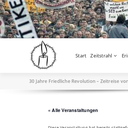
Zum
Inhalt
springen
Start
Zeitstrahl
Er
30 Jahre Friedliche Revolution – Zeitreise vo
« Alle Veranstaltungen
Diese Veranstaltung hat bereits stattge