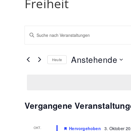
Freiheit
Veranstaltungen
Bitte
Schlüsselwort
Suche
eingeben.
Suche
und
nach
Anstehende
Heute
Ansichten,
Veranstaltungen
Schlüsselwort.
Datum
Navigation
wählen.
Vergangene Veranstaltung
OKT.
Hervorgehoben
3. Oktober 2