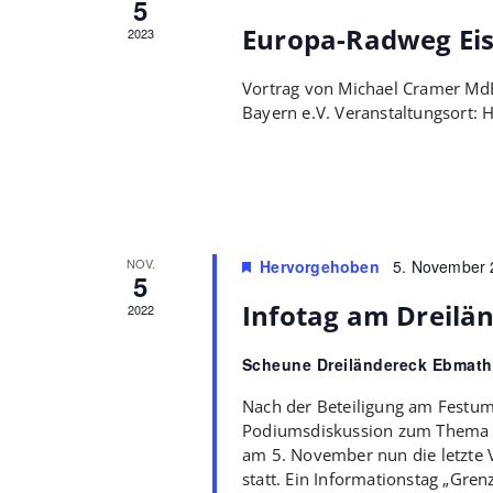
5
Europa-Radweg Ei
2023
Vortrag von Michael Cramer MdE
Bayern e.V. Veranstaltungsort:
NOV.
Hervorgehoben
5. November 
5
Infotag am Dreilä
2022
Scheune Dreiländereck Ebmat
Nach der Beteiligung am Festum
Podiumsdiskussion zum Thema 
am 5. November nun die letzte V
statt. Ein Informationstag „Gren