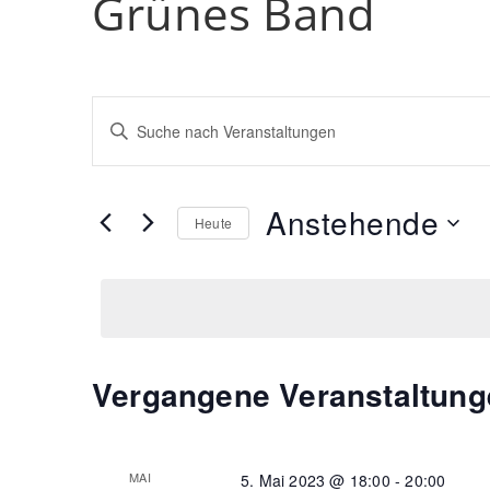
Grünes Band
Veranstaltungen
Bitte
Schlüsselwort
Suche
eingeben.
Suche
und
nach
Anstehende
Heute
Ansichten,
Veranstaltungen
Schlüsselwort.
Datum
Navigation
wählen.
Vergangene Veranstaltung
MAI
5. Mai 2023 @ 18:00
-
20:00