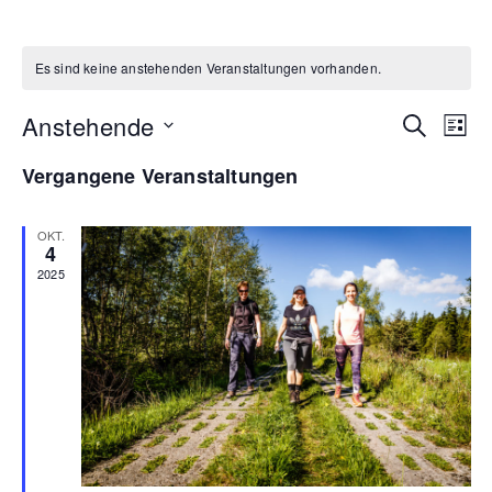
Es sind keine anstehenden Veranstaltungen vorhanden.
Veran
Ve
Anstehende
Suche
Liste
Datum
An
Such
Vergangene Veranstaltungen
wählen.
Na
und
OKT.
Ansic
4
2025
Navig