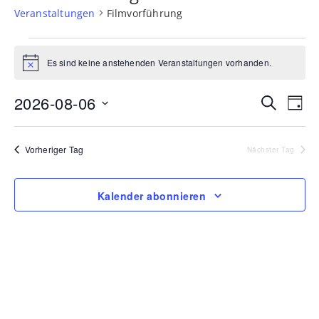
Veranstaltungen
Filmvorführung
Veranstaltungen
Es sind keine anstehenden Veranstaltungen vorhanden.
Hinweis
für
6.
Veran
Ve
2026-08-06
Suche
Tag
Datum
An
August
Such
wählen.
Na
Vorheriger Tag
2026
und
Nächster Tag
Ansic
Kalender abonnieren
Navig