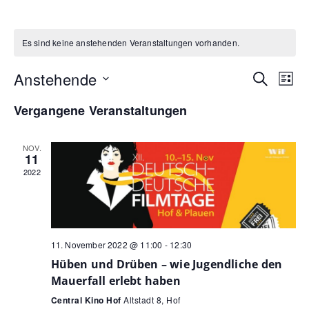
Es sind keine anstehenden Veranstaltungen vorhanden.
Veran
Ve
Anstehende
Suche
Liste
Datum
An
Such
Vergangene Veranstaltungen
wählen.
Na
und
NOV.
Ansic
11
2022
Navig
11. November 2022 @ 11:00
-
12:30
Hüben und Drüben – wie Jugendliche den
Mauerfall erlebt haben
Central Kino Hof
Altstadt 8, Hof