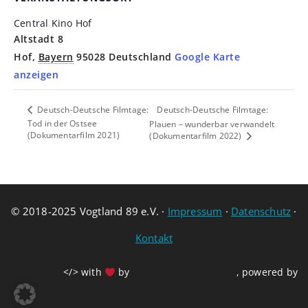
Central Kino Hof
Altstadt 8
Hof
,
Bayern
95028
Deutschland
Google Karte
anzeigen
Deutsch-Deutsche Filmtage:
Deutsch-Deutsche Filmtage:
Tod in der Ostsee
Plauen – wunderbar verwandelt
(Dokumentarfilm 2021)
(Dokumentarfilm 2022)
© 2018-2025 Vogtland 89 e.V. ·
Impressum
·
Datenschutz
·
Kontakt
</> with
by
Sachsen-Erkunden.de
, powered by
WordPress