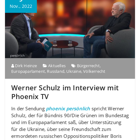
Nov., 2022
Dirk Heinze
Aktuelles
Bürgerrecht
,
Europaparlament
,
Russland
,
Ukraine
,
Völkerrecht
Werner Schulz im Interview mit
Phoenix TV
In der Sendung
phoenix persönlich
spricht Werner
Schulz, der für Bündnis 90/Die Grünen im Bundestag
und im Europaparlament saß, über Unterstützung
für die Ukraine, über seine Freundschaft zum
ermordeten russischen Oppositionspolitiker Boris