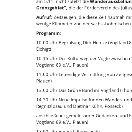
am 5.11. nicht zuletzt die
Wanderausstellung
Grenzgebiet“
, die der Förderverein des Juli
Aufruf
: Zeitzeugen, die diese Zeit hautnah 
wenige Kilometer von der sächs.-böhmischen 
Programm
:
10.00 Uhr Begrüßung Dirk Heinze (Vogtland 8
Eichigt)
10.15 Uhr Der Kulturweg der Vögte zwischen 
Vogtland 89 e.V., Plauen)
11.00 Uhr Lebendige Vermittlung von Zeitgesc
Plauen)
13.00 Uhr Das Grüne Band im Vogtland (Thoma
14.30 Uhr Neue Impulse für den Wander- und 
Regnitzlosau und Dietmar Kühn, Posseck)
anschließend: gemeinsamer Gedanken- und Er
Vogtland 89 e.V., Plauen)
17.00 Uhr Veranstaltungsende