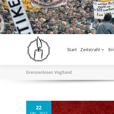
Zum
Inhalt
springen
Start
Zeitstrahl
Er
Grenzenloses Vogtland
22
Okt., 2022