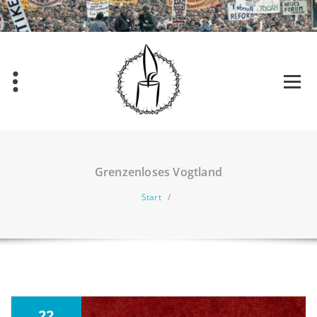
Zum
Inhalt
springen
Grenzenloses Vogtland
Start
/
22