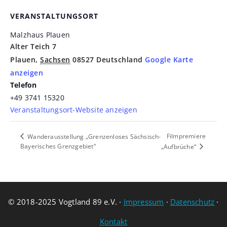
VERANSTALTUNGSORT
Malzhaus Plauen
Alter Teich 7
Plauen
,
Sachsen
08527
Deutschland
Google Karte
anzeigen
Telefon
+49 3741 15320
Veranstaltungsort-Website anzeigen
Filmpremiere
Wanderausstellung „Grenzenloses Sächsisch-
Bayerisches Grenzgebiet“
„Aufbrüche“
© 2018-2025 Vogtland 89 e.V. ·
Impressum
·
Datenschutz
·
Kontakt