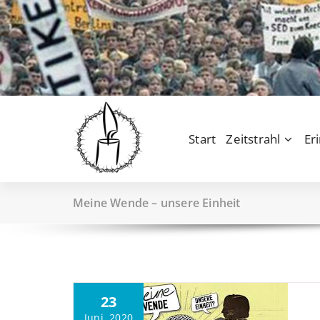
Zum
Inhalt
springen
Start
Zeitstrahl
Er
Meine Wende – unsere Einheit
23
Juni, 2020