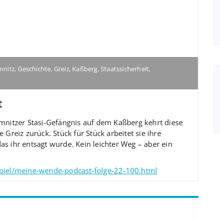
mnitz
,
Geschichte
,
Greiz
,
Kaßberg
,
Staatssicherheit
,
t
emnitzer Stasi-Gefängnis auf dem Kaßberg kehrt diese
 Greiz zurück. Stück für Stück arbeitet sie ihre
s ihr entsagt wurde. Kein leichter Weg – aber ein
spiel/meine-wende-podcast-folge-22-100.html