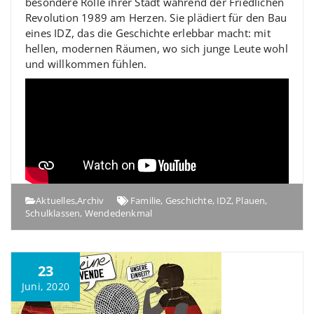
besondere Rolle ihrer Stadt während der Friedlichen
Revolution 1989 am Herzen. Sie plädiert für den Bau
eines IDZ, das die Geschichte erlebbar macht: mit
hellen, modernen Räumen, wo sich junge Leute wohl
und willkommen fühlen.
Aktuelles
,
Archiv
Familie
,
Geschichte
,
IDZ
,
Plauen
,
Schulklassen
,
Wendedenkmal
23
Juni, 2020