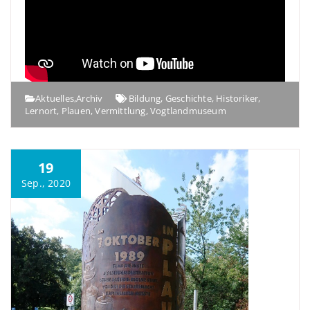
Aktuelles
,
Archiv
Bildung
,
Geschichte
,
Historiker
,
Lernort
,
Plauen
,
Vermittlung
,
Vogtlandmuseum
19
Sep., 2020