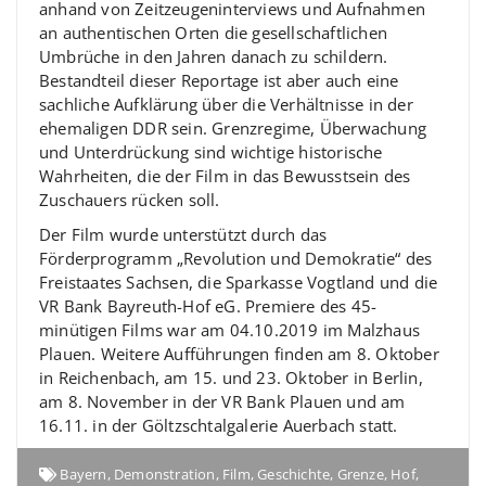
anhand von Zeitzeugeninterviews und Aufnahmen
an authentischen Orten die gesellschaftlichen
Umbrüche in den Jahren danach zu schildern.
Bestandteil dieser Reportage ist aber auch eine
sachliche Aufklärung über die Verhältnisse in der
ehemaligen DDR sein. Grenzregime, Überwachung
und Unterdrückung sind wichtige historische
Wahrheiten, die der Film in das Bewusstsein des
Zuschauers rücken soll.
Der Film wurde unterstützt durch das
Förderprogramm „Revolution und Demokratie“ des
Freistaates Sachsen, die Sparkasse Vogtland und die
VR Bank Bayreuth-Hof eG. Premiere des 45-
minütigen Films war am 04.10.2019 im Malzhaus
Plauen. Weitere Aufführungen finden am 8. Oktober
in Reichenbach, am 15. und 23. Oktober in Berlin,
am 8. November in der VR Bank Plauen und am
16.11. in der Göltzschtalgalerie Auerbach statt.
Bayern
,
Demonstration
,
Film
,
Geschichte
,
Grenze
,
Hof
,