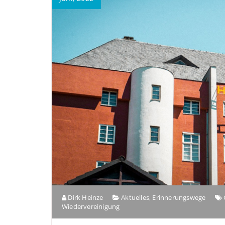
Dirk Heinze
Aktuelles
,
Erinnerungswege
Wiedervereinigung