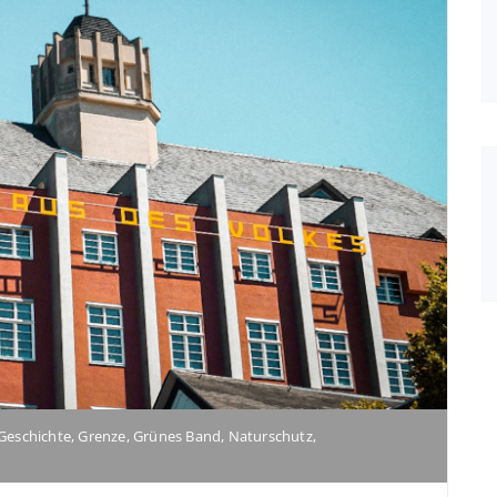
Geschichte
,
Grenze
,
Grünes Band
,
Naturschutz
,