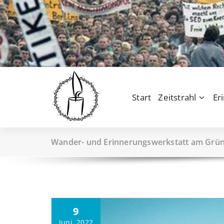
Zum
Inhalt
springen
Start
Zeitstrahl
Er
Wander- und Erinnerungswerkstatt am Grü
9
Juni, 2022