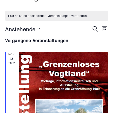
Es sind keine anstehenden Veranstaltungen vorhanden.
Veran
Ve
Anstehende
Suche
Liste
Datum
An
Such
Vergangene Veranstaltungen
wählen.
Na
und
NOV.
Ansic
5
2022
Navig