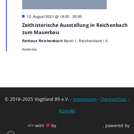
Hervorgehoben
13. August 2021 @ 18:00
-
20:00
Zeithistorische Ausstellung in Reichenbach
zum Mauerbau
Rathaus Reichenbach
Markt 1, Reichenbach i.V.
Kostenlos
© 2018-2025 Vogtland 89 e.V. ·
Impressum
·
Datenschutz
·
Kontakt
</> with
by
Sachsen-Erkunden.de
, powered by