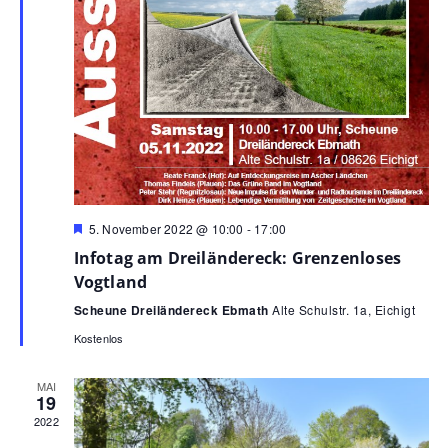
Hervorgehoben
5. November 2022 @ 10:00
-
17:00
Infotag am Dreiländereck: Grenzenloses
Vogtland
Scheune Dreiländereck Ebmath
Alte Schulstr. 1a, Eichigt
Kostenlos
MAI
19
2022