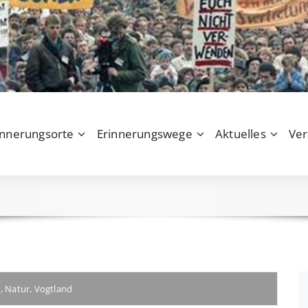
innerungsorte
Erinnerungswege
Aktuelles
Ver
d
,
Natur
,
Vogtland