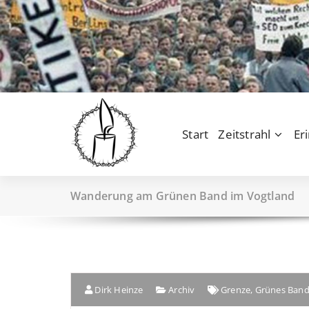
Start
Zeitstrahl
Er
Wanderung am Grünen Band im Vogtland
Dirk Heinze
Archiv
Grenze
,
Grünes Ban