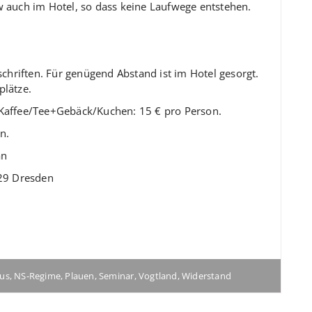
w auch im Hotel, so dass keine Laufwege entstehen.
schriften. Für genügend Abstand ist im Hotel gesorgt.
plätze.
 Kaffee/Tee+Gebäck/Kuchen: 15 € pro Person.
n.
an
129 Dresden
mus
,
NS-Regime
,
Plauen
,
Seminar
,
Vogtland
,
Widerstand