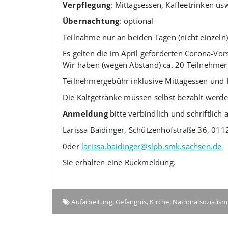
Verpflegung
: Mittagsessen, Kaffeetrinken us
Übernachtung
: optional
Teilnahme nur an beiden Tagen (nicht einzeln)
Es gelten die im April geforderten Corona-Vor
Wir haben (wegen Abstand) ca. 20 Teilnehmer
Teilnehmergebühr inklusive Mittagessen und
Die Kaltgetränke müssen selbst bezahlt werde
Anmeldung
bitte verbindlich und schriftlich 
Larissa Baidinger, Schützenhofstraße 36, 01
0der
larissa.baidinger@slpb.smk.sachsen.de
Sie erhalten eine Rückmeldung.
Aufarbeitung
,
Gefängnis
,
Kirche
,
Nationalsozialis