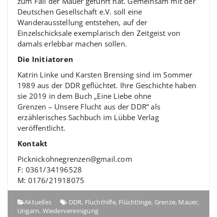
zum Fall der Mauer geführt hat. Gemeinsam mit der
Deutschen Gesellschaft e.V. soll eine
Wanderausstellung entstehen, auf der
Einzelschicksale exemplarisch den Zeitgeist von
damals erlebbar machen sollen.
Die Initiatoren
Katrin Linke und Karsten Brensing sind im Sommer
1989 aus der DDR geflüchtet. Ihre Geschichte haben
sie 2019 in dem Buch „Eine Liebe ohne
Grenzen – Unsere Flucht aus der DDR“ als
erzählerisches Sachbuch im Lübbe Verlag
veröffentlicht.
Kontakt
Picknickohnegrenzen@gmail.com
F: 0361/34196528
M: 0176/21918075
Aktuelles
DDR
,
Fluchthilfe
,
Flüchtlinge
,
Grenze
,
Mauer
,
Ungarn
,
Wiedervereinigung