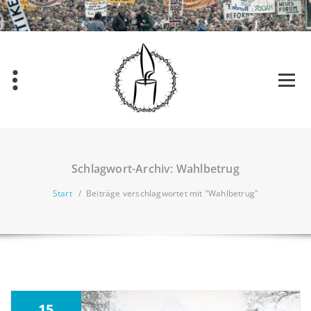
Zum
Inhalt
springen
Schlagwort-Archiv: Wahlbetrug
Start
/
Beiträge verschlagwortet mit "Wahlbetrug"
15